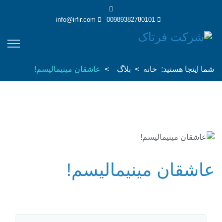
info@irfir.com
00989382780101
شما اینجا هستید:
خانه
بلاگ
عاشقان مینیمالیسم!
عاشقان مینیمالیسم!