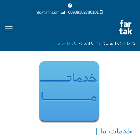
info@irfir.com
00989382780101
شما اینجا هستید:
خانه
خدمات ما
خدمات ما |