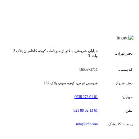
خیابان شریعتی، بالاتر از میرداماد، کوچه کاظمیان پلاک 3
دفتر تهران:
واحد 3
کد پستی:
1665973711
دفتر شیراز:
قدوسی غربی، کوچه سوم، پلاک 157
موبایل:
01 01 278 0938
تلفن:
61 13 62 88 021
پست الکترونیک:
info@irfir.com