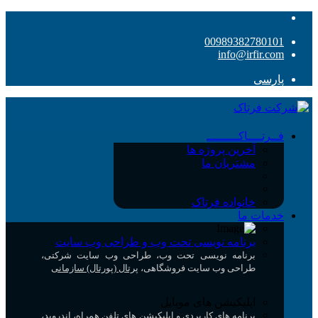
00989382780101
info@irfir.com
پارسی
فــرتــــاکـــــــــ
آخرین پروژه ها
مشتریان ما
خانواده فرتاک
خدمات ما
برنامه نویسی تحت وب و طراحی وب سایت
برنامه نویسی تحت وب، طراحی وب سایت شرکتی،
طراحی وب سایت فروشگاهی،
پرتال (پورتال) سازمانی
اپلیکیشن های موبایل
برنامه های کاربردی و اپلیکیشن های تلفن همراه، اندروید،