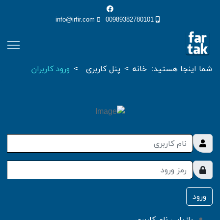
info@irfir.com
00989382780101
شما اینجا هستید:
خانه
پنل کاربری
ورود کاربران
ورود
بازیابی نام کاربری