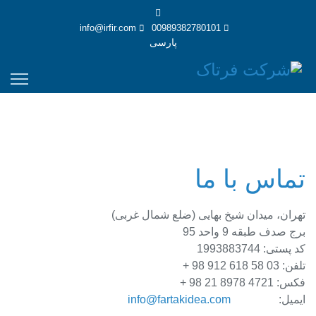
info@irfir.com
00989382780101
پارسی
تماس با ما
تهران، میدان شیخ بهایی (ضلع شمال غربی)
برج صدف طبقه 9 واحد 95
کد پستی: 1993883744
تلفن: 03 58 618 912 98 +
فکس: 4721 8978 21 98 +
ایمیل:
info@fartakidea.com